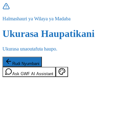
Halmashauri ya Wilaya ya Madaba
Ukurasa Haupatikani
Ukurasa unaoutafuta haupo.
Rudi Nyumbani
Ask GWF AI Assistant