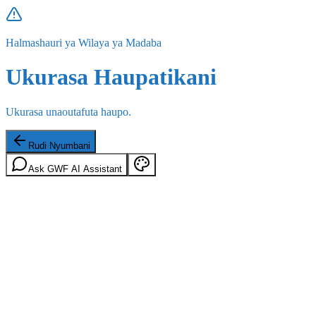
Halmashauri ya Wilaya ya Madaba
Ukurasa Haupatikani
Ukurasa unaoutafuta haupo.
Rudi Nyumbani
Ask GWF AI Assistant